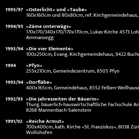
1995/97
«Osterlicht» und «Taube»
160x160cm und 80x80cm, ref. Kirchgemeindehaus, 
1994/95
«Zäme unterwägs»
170x170/340x170/170x170cm, Lukas-Kirche 4573 Loh
Ammansegg
1993/94
«Die vier Elemente»
100x250cm, Evang. Kirchgemeindehaus, 9422 Buch
1994
«Pfyn»
255x210cm, Gemeindezentrum, 8505 Pfyn
1993/94
«Dorfläbe»
400x165cm, Gemeindehaus, 8552 Felben-Wellhaus
1992/93
«Die Jahreszeiten der Bäuerin»
Thurg. bäuerlich-hauswirtschaftliche Fachschule A
8268 Mannenbach-Salenstein
1991/92
«Reiche Armut»
700x400cm, kath. Kirche «St. Franziskus», 8038 Zür
Wollishofen