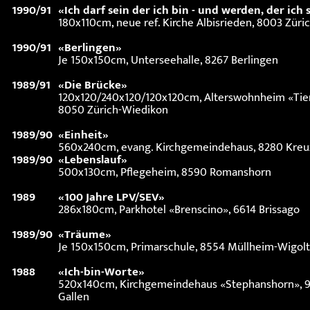
1990/91
«Ich darf sein der ich bin - und werden, der ich
180x110cm, neue ref. Kirche Albisrieden, 8003 Züri
1990/91
«Berlingen»
Je 150x150cm, Unterseehalle, 8267 Berlingen
1989/91
«Die Brücke»
120x120/240x120/120x120cm, Alterswohnheim «Tie
8050 Zürich-Wiedikon
1989/90
«Einheit»
560x240cm, evang. Kirchgemeindehaus, 8280 Kreu
1989/90
«Lebenslauf»
500x130cm, Pflegeheim, 8590 Romanshorn
1989
«100 Jahre LPV/SEV»
286x180cm, Parkhotel «Brenscino», 6614 Brissago
1989/90
«Träume»
Je 150x150cm, Primarschule, 8554 Müllheim-Wigol
1988
«Ich-bin-Worte»
520x140cm, Kirchgemeindehaus «Stephanshorn», 9
Gallen