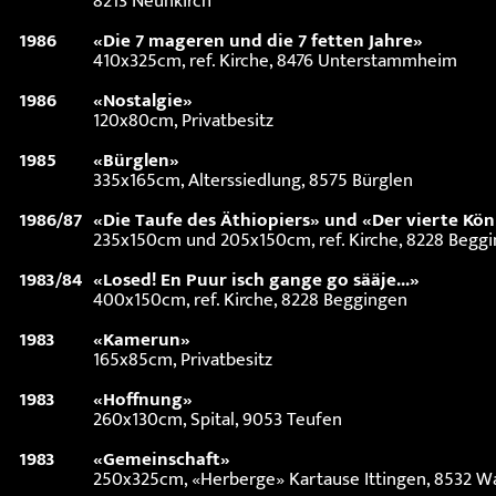
8213 Neunkirch
1986
«Die 7 mageren und die 7 fetten Jahre»
410x325cm, ref. Kirche, 8476 Unterstammheim
1986
«Nostalgie»
120x80cm, Privatbesitz
1985
«Bürglen»
335x165cm, Alterssiedlung, 8575 Bürglen
1986/87
«Die Taufe des Äthiopiers» und «Der vierte Kön
235x150cm und 205x150cm, ref. Kirche, 8228 Begg
1983/84
«Losed! En Puur isch gange go sääje...»
400x150cm, ref. Kirche, 8228 Beggingen
1983
«Kamerun»
165x85cm, Privatbesitz
1983
«Hoffnung»
260x130cm, Spital, 9053 Teufen
1983
«Gemeinschaft»
250x325cm, «Herberge» Kartause Ittingen, 8532 W