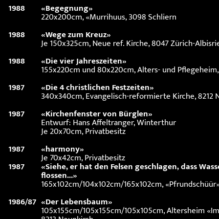
1988
«Begegnung»
220x200cm, «Murrihuus, 3098 Schliern
1988
«Wege zum Kreuz»
Je 150x325cm, Neue ref. Kirche, 8047 Zürich-Albisr
1988
«Die vier Jahreszeiten»
155x220cm und 80x220cm, Alters- und Pflegeheim, 
1987
«Die 4 christlichen Festzeiten»
340x340cm, Evangelisch-reformierte Kirche, 8212
1987
«Kirchenfenster von Bürglen»
Entwurf: Hans Affeltranger, Winterthur
Je 20x70cm, Privatbesitz
1987
«harmony»
Je 70x42cm, Privatbesitz
1987
«Siehe, er hat den Felsen geschlagen, dass Wass
flossen...»
165x102cm/104x102cm/165x102cm, «Pfrundschüür»,
1986/87
«Der Lebensbaum»
105x155cm/105x155cm/105x105cm, Altersheim «Im